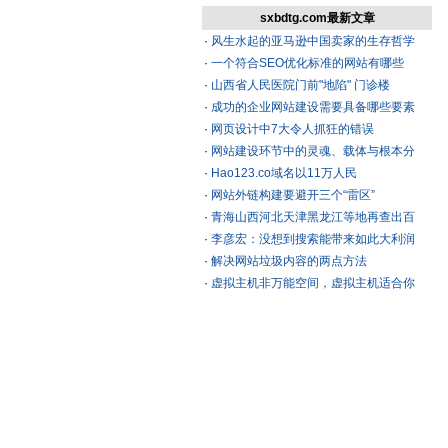
sxbdtg.com最新文章
·
风生水起的亚马逊中国卖家的生存哲学
·
一个符合SEO优化标准的网站有哪些
·
山西省人民医院门前"地陷" 门诊楼
·
成功的企业网站建设需要具备哪些要素
·
网页设计中7大令人抓狂的错误
·
网站建设环节中的灵魂、载体与根本分
·
Hao123.co域名以11万人民
·
网站外链构建要避开三个“雷区”
·
青海山西河北天津黑龙江等地再查出百
·
李彦宏：没想到搜索能带来如此大利润
·
解决网站垃圾内容的两点方法
·
虚拟主机非万能空间，虚拟主机适合你