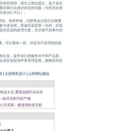
的深层原因，因为上面也提过，这个是任
看到我们自身还存在的问题（当然完全恶
应该当仁不让）。
回应。很多时候，沉默将会让您付出惨重
参与进去呢，真诚应该是第一位的，应该
提供合适的处理方案，先尽量平息事件的
腰，可以通杀一切，但这决不是明智的做
身出发，提升自己的服务水平和产品质
企业应该加强声誉管理监视，能够及时应
销
|
太原网页设计
|
山西网站建设
电业大忌 遭遇连锁巨头封杀
——娱乐化时代的产物
公关黑幕：被滥用的发言权
器
企业腾飞