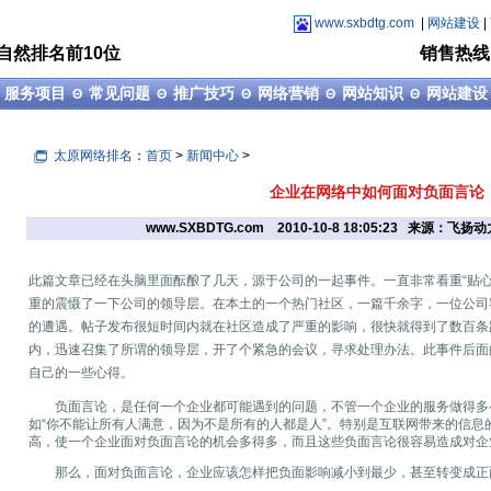
www.sxbdtg.com
|
网站建设
|
自然排名前10位
销售热线：1
服务项目
常见问题
推广技巧
网络营销
网站知识
网站建设
Θ
Θ
Θ
Θ
Θ
Θ
太原网络排名
：
首页
>
新闻中心
>
企业在网络中如何面对负面言论
www.SXBDTG.com
2010-10-8 18:05:23 来源：飞
此篇文章已经在头脑里面酝酿了几天，源于公司的一起事件。一直非常看重“贴心
重的震慑了一下公司的领导层。在本土的一个热门社区，一篇千余字，一位公司
的遭遇。帖子发布很短时间内就在社区造成了严重的影响，很快就得到了数百条
内，迅速召集了所谓的领导层，开了个紧急的会议，寻求处理办法。此事件后面
自己的一些心得。
负面言论，是任何一个企业都可能遇到的问题，不管一个企业的服务做得多
如“你不能让所有人满意，因为不是所有的人都是人”。特别是互联网带来的信息
高，使一个企业面对负面言论的机会多得多，而且这些负面言论很容易造成对企
那么，面对负面言论，企业应该怎样把负面影响减小到最少，甚至转变成正