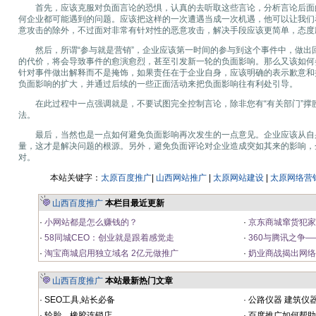
首先，应该克服对负面言论的恐惧，认真的去听取这些言论，分析言论后面
何企业都可能遇到的问题。应该把这样的一次遭遇当成一次机遇，他可以让我们
意攻击的除外，不过面对非常有针对性的恶意攻击，解决手段应该更简单，态度
然后，所谓“参与就是营销”，企业应该第一时间的参与到这个事件中，做出
的代价，将会导致事件的愈演愈烈，甚至引发新一轮的负面影响。那么又该如何
针对事件做出解释而不是掩饰，如果责任在于企业自身，应该明确的表示歉意和
负面影响的扩大，并通过后续的一些正面活动来把负面影响往有利处引导。
在此过程中一点强调就是，不要试图完全控制言论，除非您有“有关部门”撑
法。
最后，当然也是一点如何避免负面影响再次发生的一点意见。企业应该从自
量，这才是解决问题的根源。另外，避免负面评论对企业造成突如其来的影响，
对。
本站关键字：
太原百度推广
|
山西网站推广
|
太原网站建设
|
太原网络营
山西百度推广
本栏目最近更新
·
小网站都是怎么赚钱的？
·
京东商城窜货犯家
·
58同城CEO：创业就是跟着感觉走
·
360与腾讯之争
·
淘宝商城启用独立域名 2亿元做推广
·
奶业商战揭出网络
山西百度推广
本站最新热门文章
·
SEO工具,站长必备
·
公路仪器 建筑仪
·
轮胎、橡胶连锁店
·
百度推广如何帮助