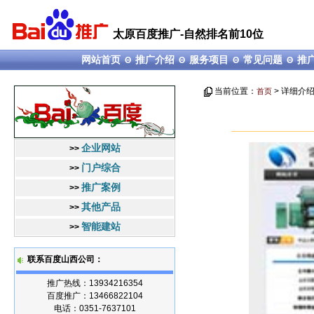
太原百度推广-自然排名前10位
网站首页
推广介绍
服务项目
常见问题
推
Θ
Θ
Θ
Θ
当前位置：
> 详细介
首页
企业网站
>>
门户综合
>>
推广案例
>>
其他产品
>>
智能建站
>>
联系百度山西公司：
推广热线：13934216354
百度推广：13466822104
电话：0351-7637101