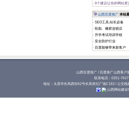
·
9个建议让你的网站更
山西百度推广
本站
·
SEO工具,站长必备
·
轮胎、橡胶连锁店
·
升学考试培训学校
·
安全防护行业
·
百度能够带来新客户
山西百度推广
/
百度推广山西客户
联系电话：0351-76371
地址：太原市长风西街62号长风世纪广场C163 / 公交线路:
山西网站建设