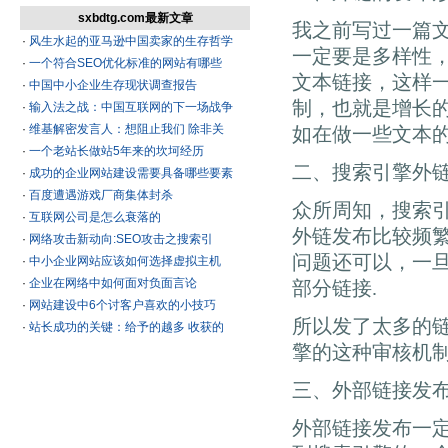
sxbdtg.com最新文章
我之前写过一篇
·
风生水起的亚马逊中国卖家的生存哲学
一定要是多样性
·
一个符合SEO优化标准的网站有哪些
文本链接，这样
·
中国中小企业生存现状调查报告
制，也就是增长
·
输入法之战：中国互联网的下一场战争
·
维基解密发言人：想阻止我们 除非关
如在做一些文本
·
一个老站长做站5年来的坎坷经历
二、搜索引擎外
·
成功的企业网站建设需要具备哪些要素
·
百度遭遇游戏厂商集体封杀
众所周知，搜索
·
互联网公司是怎么衰落的
外链发布比较频
·
网络攻击新动向:SEO攻击之搜索引
问题还可以，一
·
中小企业网站应该如何选择虚拟主机
·
企业在网络中如何面对负面言论
部分链接.
·
网站建设中6个讨客户喜欢的小技巧
所以发了太多的
·
站长成功的关键：给予的越多 收获的
擎的这种审核机制
三、外部链接发布
外部链接发布一