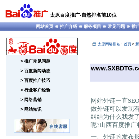
太原百度推广-自然排名前10位
网站首页
推广介绍
服务项目
常见问题
推
Θ
Θ
Θ
Θ
太原网络排名
：
首页
>
新
> 推广常见问题
www.SXBDTG.
> 百度新闻动态
> 百度推广技巧
> 行业客户经验
> 网络营销
网站外链一直SE
做外链可以发现
> 网站知识
纠结为什么我发
呢?山西百度推广
一、外链的发布