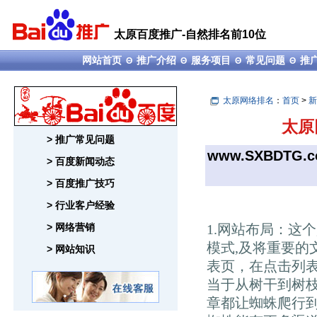
太原百度推广-自然排名前10位
网站首页
推广介绍
服务项目
常见问题
推
Θ
Θ
Θ
Θ
太原网络排名
：
首页
>
新
太原
> 推广常见问题
www.SXBDTG.
> 百度新闻动态
> 百度推广技巧
> 行业客户经验
> 网络营销
1.网站布局：这
模式,及将重要的
> 网站知识
表页，在点击列
当于从树干到树
章都让蜘蛛爬行到