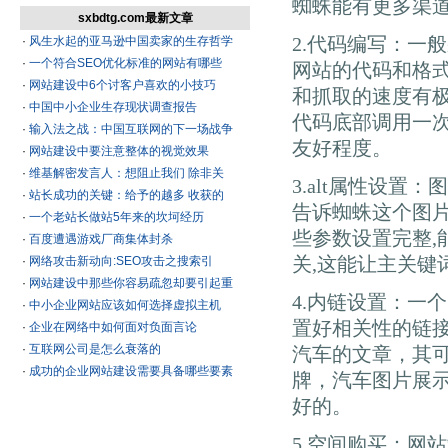
蜘蛛能有更多渠
sxbdtg.com最新文章
2.代码编写：一般
·
风生水起的亚马逊中国卖家的生存哲学
·
一个符合SEO优化标准的网站有哪些
网站的代码和格式
·
网站建设中6个讨客户喜欢的小技巧
和抓取的速度有极大
·
中国中小企业生存现状调查报告
代码底部调用一次
·
输入法之战：中国互联网的下一场战争
友好程度。
·
网站建设中要注意整体的视觉效果
·
维基解密发言人：想阻止我们 除非关
3.alt属性设置
·
站长成功的关键：给予的越多 收获的
告诉蜘蛛这个图片
·
一个老站长做站5年来的坎坷经历
些参数设置完整,
·
百度遭遇游戏厂商集体封杀
关,这能让主关键
·
网络攻击新动向:SEO攻击之搜索引
·
网站建设中那些你容易疏忽却要引起重
4.内链设置：一
·
中小企业网站应该如何选择虚拟主机
置好相关性的链
·
企业在网络中如何面对负面言论
·
互联网公司是怎么衰落的
汽车的文章，其
·
成功的企业网站建设需要具备哪些要素
牌，汽车图片展
好的。
5.空间购买：网