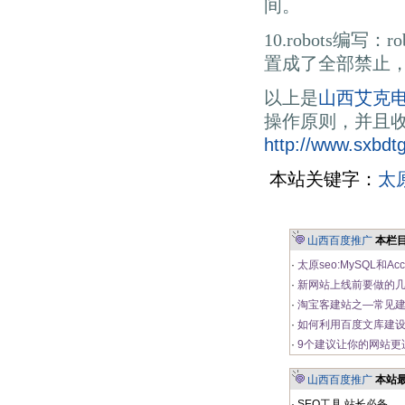
间。
10.robots
置成了全部禁止
以上是
山西艾克
操作原则，并且
http://www.sxbdt
本站关键字：
太
山西百度推广
本栏
·
太原seo:MySQL和A
·
新网站上线前要做的
·
淘宝客建站之—常见
·
如何利用百度文库建
·
9个建议让你的网站更
山西百度推广
本站
·
SEO工具,站长必备